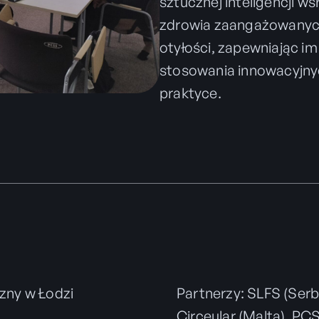
sztucznej inteligencji 
zdrowia zaangażowanych 
otyłości, zapewniając i
stosowania innowacyjnyc
praktyce.
zny w Łodzi
Partnerzy: SLFS (Serb
Circeular (Malta), PC