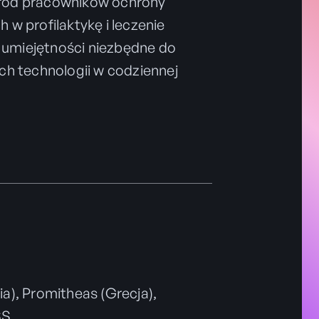
wśród pracowników ochrony
w profilaktykę i leczenie
m umiejętności niezbędne do
h technologii w codziennej
ia), Promitheas (Grecja),
SS