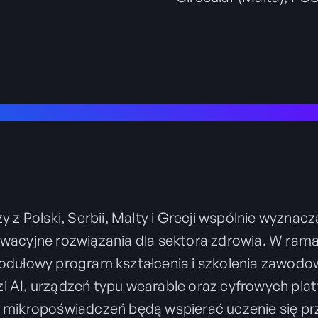
z Polski, Serbii, Malty i Grecji wspólnie wyznaczaj
owacyjne rozwiązania dla sektora zdrowia. W ra
modułowy program kształcenia i szkolenia zawod
i AI, urządzeń typu wearable oraz cyfrowych pla
 mikropoświadczeń będą wspierać uczenie się prze