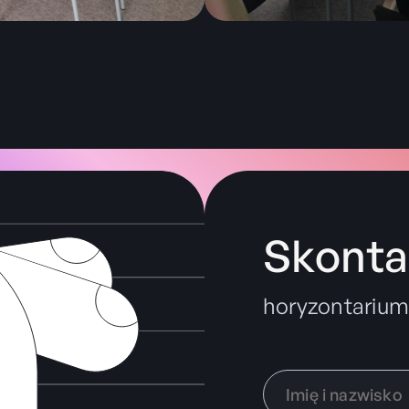
Skontak
horyzontariu