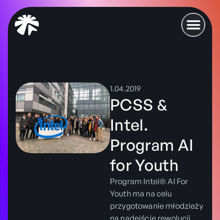
1.04.2019
PCSS &
Intel.
Program AI
for Youth
Program Intel® AI For
Youth ma na celu
przygotowanie młodzieży
na nadejście rewolucji