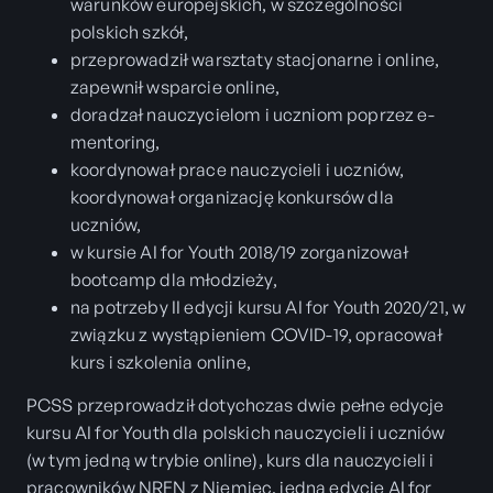
warunków europejskich, w szczególności
polskich szkół,
przeprowadził warsztaty stacjonarne i online,
zapewnił wsparcie online,
doradzał nauczycielom i uczniom poprzez e-
mentoring,
koordynował prace nauczycieli i uczniów,
koordynował organizację konkursów dla
uczniów,
w kursie AI for Youth 2018/19 zorganizował
bootcamp dla młodzieży,
na potrzeby II edycji kursu AI for Youth 2020/21, w
związku z wystąpieniem COVID-19, opracował
kurs i szkolenia online,
PCSS przeprowadził dotychczas dwie pełne edycje
kursu AI for Youth dla polskich nauczycieli i uczniów
(w tym jedną w trybie online), kurs dla nauczycieli i
pracowników NREN z Niemiec, jedną edycję AI for