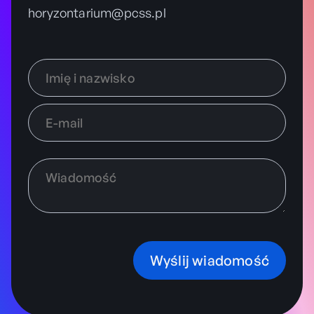
horyzontarium@pcss.pl
Wyślij wiadomość